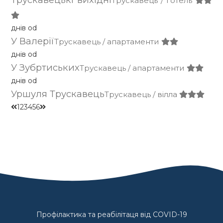
Трускавець / готель
днів od
У Валерії
Трускавець / апартаменти
днів od
У Зубртиських
Трускавець / апартаменти
днів od
Уршуля Трускавець
Трускавець / вілла
1
2
3
4
5
6
Профілактика та реабілітаця від COVID-19