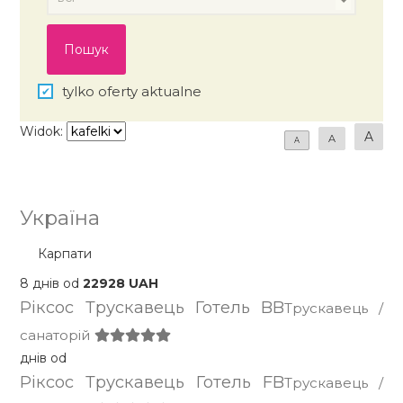
tylko oferty aktualne
Widok:
A
A
A
Україна
Карпати
8 днів od
22928 UAH
Ріксос Трускавець Готель BB
Трускавець /
санаторій
днів od
Ріксос Трускавець Готель FB
Трускавець /