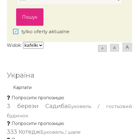
tylko oferty aktualne
Widok:
A
A
A
Україна
Карпати
Попросити пропозицію
3 берези Садиба
Буковель / гостьовий
будинок
Попросити пропозицію
333 Котедж
Буковель / шале