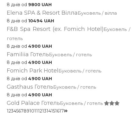
8 днів od
9800 UAH
Elena SPA & Resort Вілла
Буковель / вілла
8 днів od
10494 UAH
F&B Spa Resort (ex. Fomich Hotel)
Буковель /
готель
8 днів od
4900 UAH
Familiia Готель
Буковель / готель
8 днів od
4900 UAH
Fomich Park Hotel
Буковель / готель
8 днів od
4900 UAH
Gasthaus Готель
Буковель / готель
8 днів od
4900 UAH
Gold Palace Готель
Буковель / готель
1
2
3
4
5
6
7
8
9
10
11
12
13
14
15
16
17