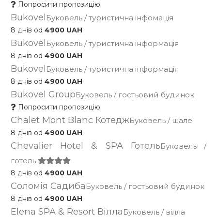
Попросити пропозицію
Bukovel
Буковель / туристична інфомація
8 днів od
4900 UAH
Bukovel
Буковель / туристична інформація
8 днів od
4900 UAH
Bukovel
Буковель / туристична інформація
8 днів od
4900 UAH
Bukovel Group
Буковель / гостьовий будинок
Попросити пропозицію
Chalet Mont Blanc Котедж
Буковель / шале
8 днів od
4900 UAH
Chevalier Hotel & SPA Готель
Буковель /
готель
8 днів od
4900 UAH
Cоломія Садиба
Буковель / гостьовий будинок
8 днів od
4900 UAH
Elena SPA & Resort Вілла
Буковель / вілла