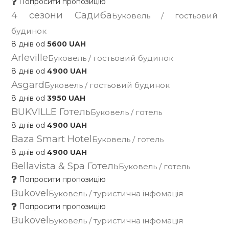
Попросити пропозицію
4 сезони Садиба
Буковель / гостьовий
будинок
8 днів od
5600 UAH
Arleville
Буковель / гостьовий будинок
8 днів od
4900 UAH
Asgard
Буковель / гостьовий будинок
8 днів od
3950 UAH
BUKVILLE Готель
Буковель / готель
8 днів od
4900 UAH
Baza Smart Hotel
Буковель / готель
8 днів od
4900 UAH
Bellavista & Spa Готель
Буковель / готель
Попросити пропозицію
Bukovel
Буковель / туристична інфомація
Попросити пропозицію
Bukovel
Буковель / туристична інфомація