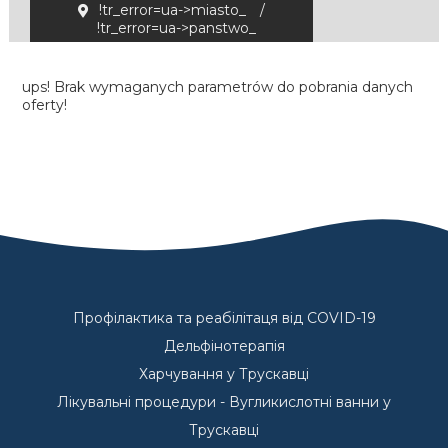
!tr_error=ua->miasto_
/
!tr_error=ua->panstwo_
ups! Brak wymaganych parametrów do pobrania danych
oferty!
Профілактика та реабілітаця від COVID-19
Дельфінотерапія
Харчування у Трускавці
Лікувальні процедури - Вугликислотні ванни у
Трускавці