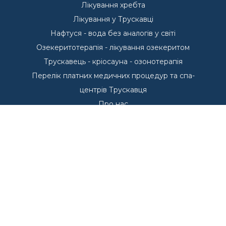
Лікування хребта
Лікування у Трускавці
Нафтуся - вода без аналогів у світі
Озекеритотерапія - лікування озекеритом
Трускавець - кріосауна - озонотерапія
Перелік платних медичних процедур та спа-
центрів Трускавця
Про нас
Пропозиції проживання у Трускавці
Басейни - Курорт Трускавець
Басейни у Трускавці
Курорт Трускавець
Переваги курорту Трускавець
Куштуємо
Санаторії Трускавця
Що лікуємо в Трускавці?