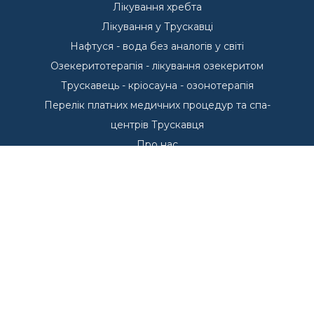
Лікування хребта
Лікування у Трускавці
Нафтуся - вода без аналогів у світі
Озекеритотерапія - лікування озекеритом
Трускавець - кріосауна - озонотерапія
Перелік платних медичних процедур та спа-
центрів Трускавця
Про нас
Пропозиції проживання у Трускавці
Басейни - Курорт Трускавець
Басейни у Трускавці
Курорт Трускавець
Переваги курорту Трускавець
Куштуємо
Санаторії Трускавця
Що лікуємо в Трускавці?