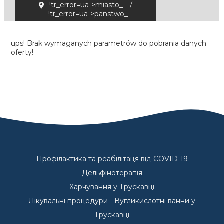
!tr_error=ua->miasto_
/
!tr_error=ua->panstwo_
ups! Brak wymaganych parametrów do pobrania danych
oferty!
Профілактика та реабілітаця від COVID-19
Дельфінотерапія
Харчування у Трускавці
Лікувальні процедури - Вугликислотні ванни у
Трускавці