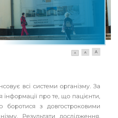
Rope Jump Буковель
Родельбан Speed Fun Буковель
Озеро молодості Буковель
Верхова їзда Буковель
Скеледром Буковель
A
A
A
совує всі системи організму. За
я інформації про те, що пацієнти,
го боротися з довгостроковими
нізму. Результати дослідження,