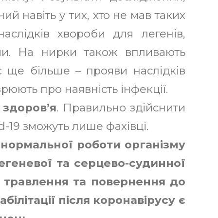
ий навіть у тих, хто не мав таких
аслідків хвороби для легенів,
еми. На нирки також впливають
є ще більше – прояви наслідків
рюють про наявність інфекції.
 здоров’я
. Правильно здійснити
d-19 зможуть лише фахівці.
 нормальної роботи організму
 легеневої та серцево-судинної
ів травлення та повернення до
білітації після коронавірусу є