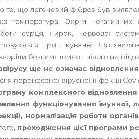
о те, що легеневий фіброз був виявлен
а температура. Окрім негативних н
боти серця, нирок, нервової сист
истовуються при лікуванні. Що хвилю
хворіли безсимптомно і нічого не підоз
вірусу ще не означає відновлення
сля перенесеної вірусної інфекції Covi
ограму комплексного відновлення
ідновлення функціонування імунної,
екції, нормалізація роботи орган
 того,
проходження цієї програми реа