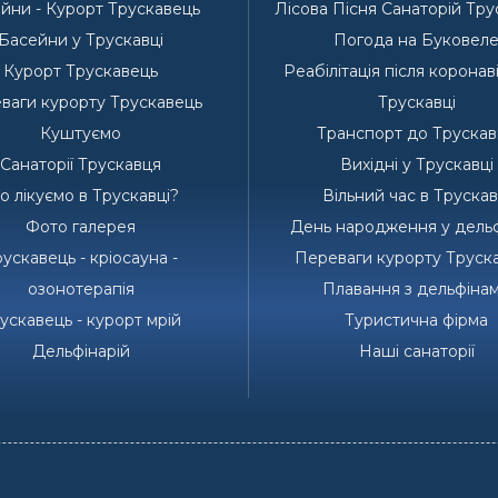
йни - Курорт Трускавець
Лісова Пісня Санаторій Тр
Басейни у Трускавці
Погода на Буковел
Курорт Трускавець
Реабілітація після коронав
ваги курорту Трускавець
Трускавці
Куштуємо
Транспорт до Трускав
Санаторії Трускавця
Вихідні у Трускавці
 лікуємо в Трускавці?
Вільний час в Трускав
Фото галерея
День народження у дельф
ускавець - кріосауна -
Переваги курорту Труск
озонотерапія
Плавання з дельфіна
ускавець - курорт мрій
Туристична фірма
Дельфінарій
Наші санаторії