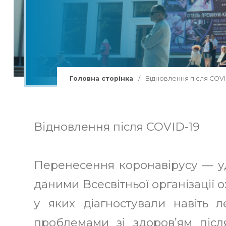
Групи в Буковель
Лижі Буковель
Витяги Буковель
Сноуборд Буковель
Головна сторінка
/
Відновлення після COVI
Лижні траси Буковель
Лижна школа Буковель
Відновлення після COVID-19
Перенесення коронавірусу — уда
даними Всесвітньої організації о
у яких діагностували навіть 
проблемами зі здоров’ям після