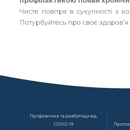
профілактикою появи хронічн
Чисте повітря в сукупності з к
Потурбуйтесь про своє здоров’я 
Профілактика та реабілітаця від
COVID-19
Пропози