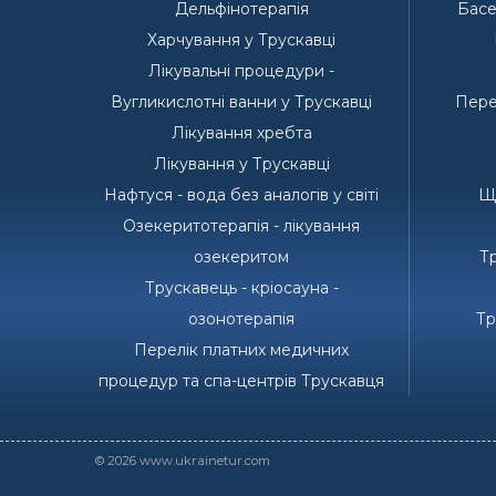
Дельфінотерапія
Басе
Харчування у Трускавці
Лікувальні процедури -
Вугликислотні ванни у Трускавці
Пере
Лікування хребта
Лікування у Трускавці
Нафтуся - вода без аналогів у світі
Що
Озекеритотерапія - лікування
озекеритом
Тр
Трускавець - кріосауна -
озонотерапія
Тр
Перелік платних медичних
процедур та спа-центрів Трускавця
© 2026 www.ukrainetur.com