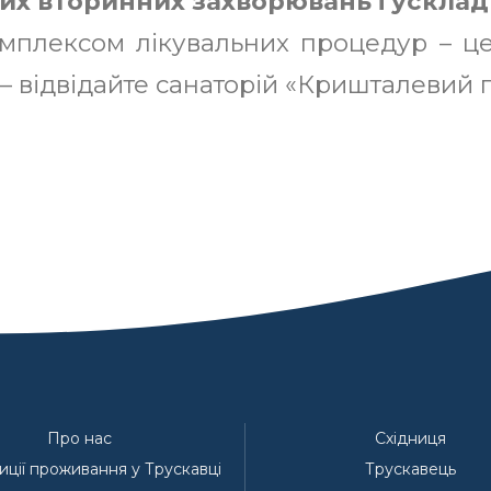
их вторинних захворювань і усклад
омплексом лікувальних процедур – це 
– відвідайте санаторій «Кришталевий 
Про нас
Східниця
ції проживання у Трускавці
Трускавець