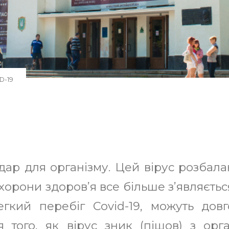
Свята в Буковелі
Вікенд для двох в Буковелі
Наші екскурсії Буковель
Куліг в Буковелі
D-19
Літо в Буковелі
Онлайн Камери Буковель
р для організму. Цей вірус розбалан
хорони здоров’я все більше з’являєтьс
легкий перебіг Covid-19, можуть дов
 того, як вірус зник (пішов) з орга