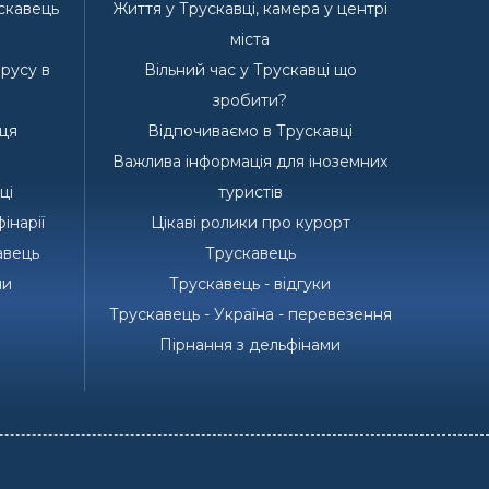
ускавець
Життя у Трускавці, камера у центрі
е
міста
ірусу в
Вільний час у Трускавці що
зробити?
ця
Відпочиваємо в Трускавці
Важлива інформація для іноземних
ці
туристів
інарії
Цікаві ролики про курорт
авець
Трускавець
ми
Трускавець - відгуки
Трускавець - Україна - перевезення
Пірнання з дельфінами