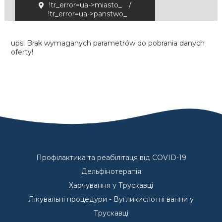
!tr_error=ua->miasto_
/
!tr_error=ua->panstwo_
ups! Brak wymaganych parametrów do pobrania danych
oferty!
Профілактика та реабілітаця від COVID-19
Дельфінотерапія
Харчування у Трускавці
Лікувальні процедури - Вугликислотні ванни у
Трускавці