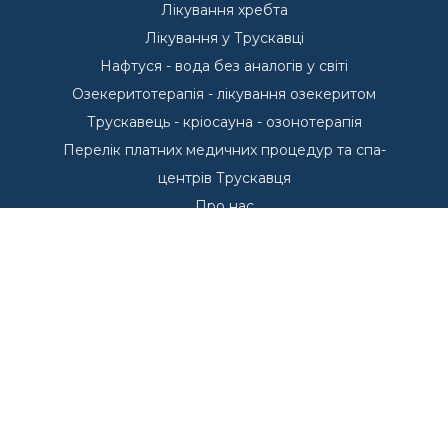
Лікування хребта
Лікування у Трускавці
Нафтуся - вода без аналогів у світі
Озекеритотерапія - лікування озекеритом
Трускавець - кріосауна - озонотерапія
Перелік платних медичних процедур та спа-
центрів Трускавця
Про нас
Пропозиції проживання у Трускавці
Басейни - Курорт Трускавець
Басейни у Трускавці
Курорт Трускавець
Переваги курорту Трускавець
Куштуємо
Санаторії Трускавця
Що лікуємо в Трускавці?