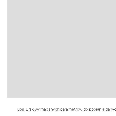
ups! Brak wymaganych parametrów do pobrania danych