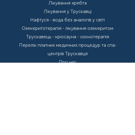
Лікування хребта
Лікування у Трускавці
Нафтуся - вода без аналогів у світі
Озекеритотерапія - лікування озекеритом
Трускавець - кріосауна - озонотерапія
Перелік платних медичних процедур та спа-
центрів Трускавця
Про нас
Пропозиції проживання у Трускавці
Басейни - Курорт Трускавець
Басейни у Трускавці
Курорт Трускавець
Переваги курорту Трускавець
Куштуємо
Санаторії Трускавця
Що лікуємо в Трускавці?