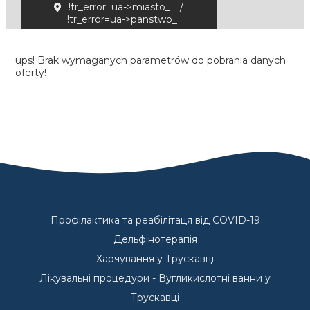
!tr_error=ua->miasto_
/
!tr_error=ua->panstwo_
ups! Brak wymaganych parametrów do pobrania danych
oferty!
Профілактика та реабілітаця від COVID-19
Дельфінотерапія
Харчування у Трускавці
Лікувальні процедури - Вугликислотні ванни у
Трускавці