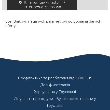
!tr_error=ua->miasto_
/
!tr_error=ua->panstwo_
ups! Brak wymaganych parametrów do pobrania danych
oferty!
Профілактика та реабілітаця від COVID-19
Дельфінотерапія
Харчування у Трускавці
Лікувальні процедури - Вугликислотні ванни у
Трускавці