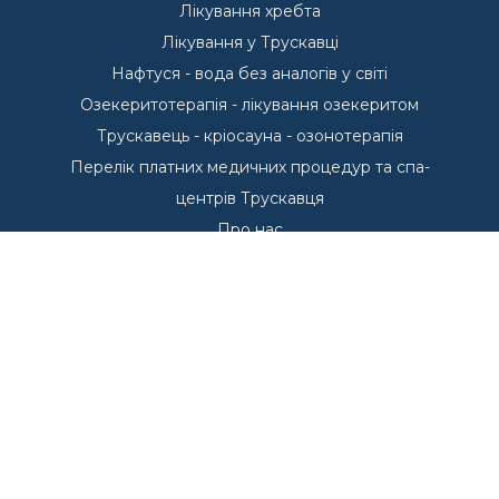
Лікування хребта
Лікування у Трускавці
Нафтуся - вода без аналогів у світі
Озекеритотерапія - лікування озекеритом
Трускавець - кріосауна - озонотерапія
Перелік платних медичних процедур та спа-
центрів Трускавця
Про нас
Пропозиції проживання у Трускавці
Басейни - Курорт Трускавець
Басейни у Трускавці
Курорт Трускавець
Переваги курорту Трускавець
Куштуємо
Санаторії Трускавця
Що лікуємо в Трускавці?