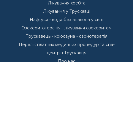
Лікування хребта
Лікування у Трускавці
Нафтуся - вода без аналогів у світі
Озекеритотерапія - лікування озекеритом
Трускавець - кріосауна - озонотерапія
Перелік платних медичних процедур та спа-
центрів Трускавця
Про нас
Пропозиції проживання у Трускавці
Басейни - Курорт Трускавець
Басейни у Трускавці
Курорт Трускавець
Переваги курорту Трускавець
Куштуємо
Санаторії Трускавця
Що лікуємо в Трускавці?