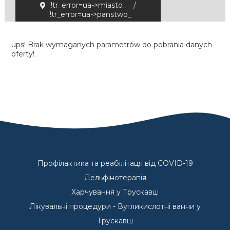
!tr_error=ua->miasto_
/
!tr_error=ua->panstwo_
ups! Brak wymaganych parametrów do pobrania danych
oferty!
Профілактика та реабілітаця від COVID-19
Дельфінотерапія
Харчування у Трускавці
Лікувальні процедури - Вугликислотні ванни у
Трускавці