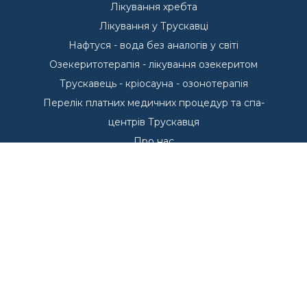
Лікування хребта
Лікування у Трускавці
Нафтуся - вода без аналогів у світі
Озекеритотерапія - лікування озекеритом
Трускавець - кріосауна - озонотерапія
Перелік платних медичних процедур та спа-
центрів Трускавця
Про нас
Пропозиції проживання у Трускавці
Басейни - Курорт Трускавець
Басейни у Трускавці
Курорт Трускавець
Переваги курорту Трускавець
Куштуємо
Санаторії Трускавця
Що лікуємо в Трускавці?