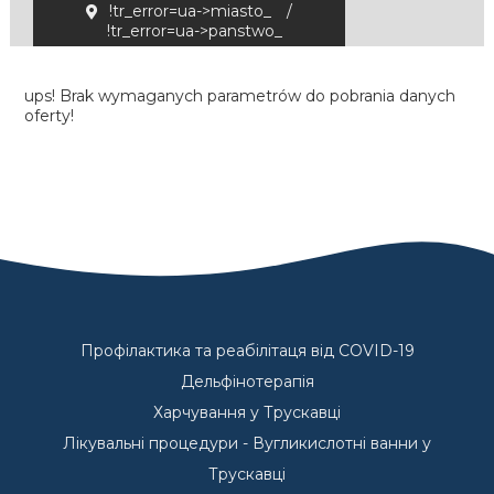
!tr_error=ua->miasto_
/
!tr_error=ua->panstwo_
ups! Brak wymaganych parametrów do pobrania danych
oferty!
Профілактика та реабілітаця від COVID-19
Дельфінотерапія
Харчування у Трускавці
Лікувальні процедури - Вугликислотні ванни у
Трускавці