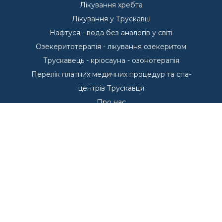
Лікування хребта
Лікування у Трускавці
Нафтуся - вода без аналогів у світі
Озекеритотерапія - лікування озекеритом
Трускавець - кріосауна - озонотерапія
Перелік платних медичних процедур та спа-
центрів Трускавця
Про нас
Пропозиції проживання у Трускавці
Басейни - Курорт Трускавець
Басейни у Трускавці
Курорт Трускавець
Переваги курорту Трускавець
Куштуємо
Санаторії Трускавця
Що лікуємо в Трускавці?