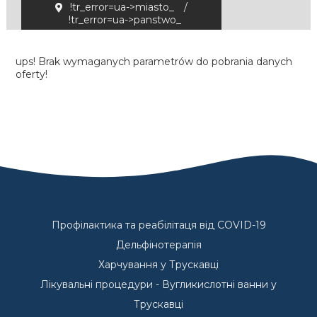
!tr_error=ua->miasto_
/
!tr_error=ua->panstwo_
ups! Brak wymaganych parametrów do pobrania danych
oferty!
Профілактика та реабілітаця від COVID-19
Дельфінотерапія
Харчування у Трускавці
Лікувальні процедури - Вугликислотні ванни у
Трускавці