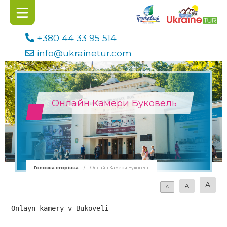
+380 44 33 95 514
info@ukrainetur.com
Онлайн Камери Буковель
Головна сторінка
/
Онлайн Камери Буковель
A
A
A
Onlayn kamery v Bukoveli