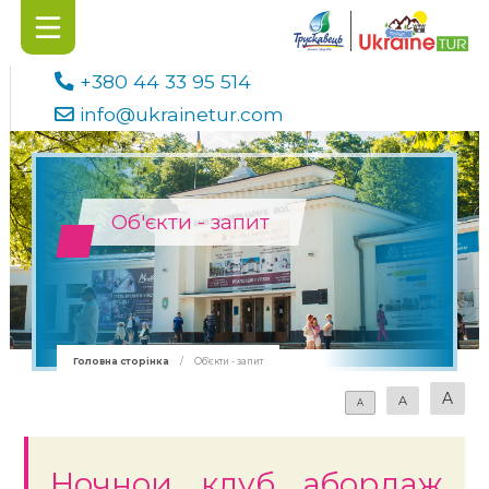
+380 44 33 95 514
info@ukrainetur.com
Об'єкти - запит
Головна сторінка
/
Об'єкти - запит
A
A
A
Ночнои клуб абордаж