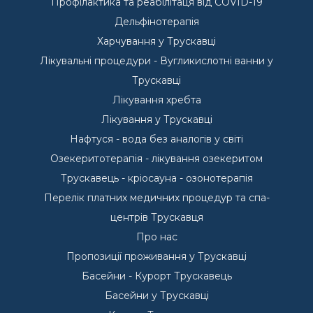
Профілактика та реабілітаця від COVID-19
Дельфінотерапія
Харчування у Трускавці
Лікувальні процедури - Вугликислотні ванни у
Трускавці
Лікування хребта
Лікування у Трускавці
Нафтуся - вода без аналогів у світі
Озекеритотерапія - лікування озекеритом
Трускавець - кріосауна - озонотерапія
Перелік платних медичних процедур та спа-
центрів Трускавця
Про нас
Пропозиції проживання у Трускавці
Басейни - Курорт Трускавець
Басейни у Трускавці