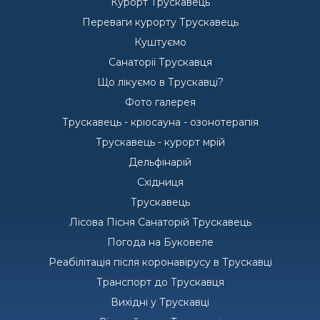
Курорт Трускавець
Переваги курорту Трускавець
Куштуємо
Санаторії Трускавця
Що лікуємо в Трускавці?
Фото галерея
Трускавець - кріосауна - озонотерапія
Трускавець - курорт мрій
Дельфінарій
Східниця
Трускавець
Лісова Пісня Санаторій Трускавець
Погода на Буковеле
Реабілітація після коронавірусу в Трускавці
Транспорт до Трускавця
Вихідні у Трускавці