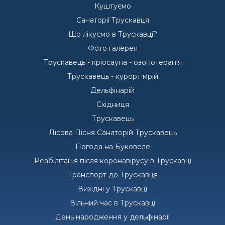
Куштуємо
Санаторії Трускавця
Що лікуємо в Трускавці?
Фото галерея
Трускавець - кріосауна - озонотерапія
Трускавець - курорт мрій
Дельфінарій
Східниця
Трускавець
Лісова Пісня Санаторій Трускавець
Погода на Буковеле
Реабілітація після коронавірусу в Трускавці
Транспорт до Трускавця
Вихідні у Трускавці
Вільний час в Трускавці
День народження у дельфінарії