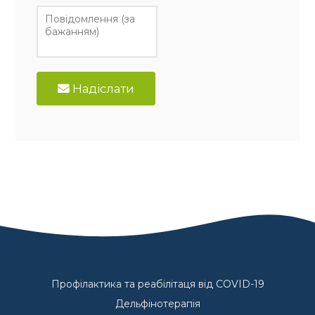
Надіслати
Профілактика та реабілітаця від COVID-19
Дельфінотерапія