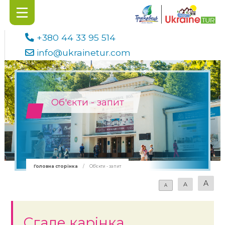
+380 44 33 95 514
info@ukrainetur.com
Об'єкти - запит
Головна сторінка
/
Об'єкти - запит
A
A
A
Сгале карінка