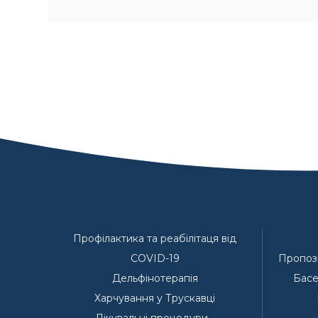
Профілактика та реабілітаця від
COVID-19
Пропози
Дельфінотерапія
Басе
Харчування у Трускавці