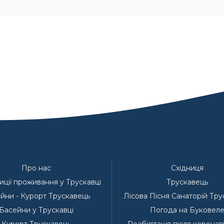
Про нас
Східниця
ції проживання у Трускавці
Трускавець
йни - Курорт Трускавець
Лісова Пісня Санаторій Тр
Басейни у Трускавці
Погода на Буковел