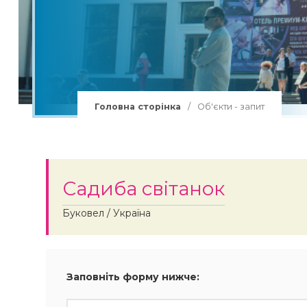
Групи в Буковель
Лижі Буковель
Витяги Буковель
Сноуборд Буковель
Головна сторінка
/
Об'єкти - запит
Лижні траси Буковель
Лижна школа Буковель
Садиба світанок
Буковел / Україна
Заповніть форму нижче: