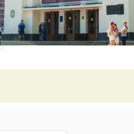
Свята в Буковелі
Вікенд для двох в Буковелі
Наші екскурсії Буковель
Куліг в Буковелі
Літо в Буковелі
Онлайн Камери Буковель