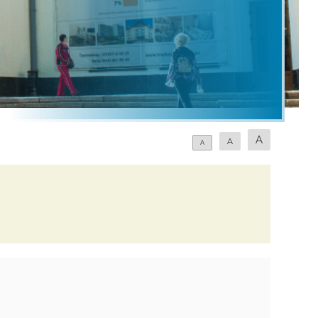
Rope Jump Буковель
Родельбан Speed Fun Буковель
Озеро молодості Буковель
Верхова їзда Буковель
Скеледром Буковель
A
A
A