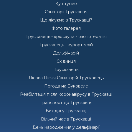
Куштуємо
Санаторії Трускавця
Що лікуємо в Трускавці?
Фото галерея
Трускавець - кріосауна - озонотерапія
Трускавець - курорт мрій
Дельфінарій
Східниця
Трускавець
Лісова Пісня Санаторій Трускавець
Погода на Буковеле
Реабілітація після коронавірусу в Трускавці
Транспорт до Трускавця
Вихідні у Трускавці
Вільний час в Трускавці
День народження у дельфінарії