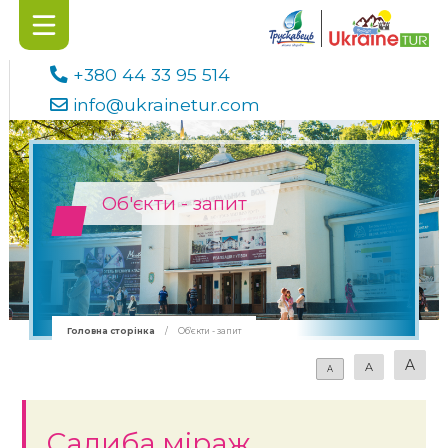
+380 44 33 95 514
info@ukrainetur.com
Об'єкти - запит
Головна сторінка
/
Об'єкти - запит
A
A
A
Садиба міраж