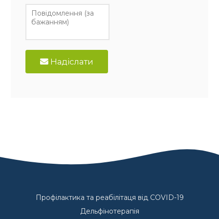
Надіслати
Профілактика та реабілітаця від COVID-19
Дельфінотерапія