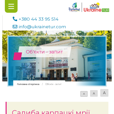
+380 44 33 95 514
info@ukrainetur.com
Об'єкти - запит
Головна сторінка
/
Об'єкти - запит
A
A
A
Садиба карпацкі мрії