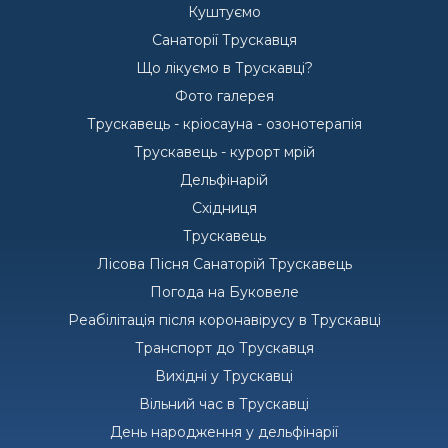
Куштуємо
Санаторії Трускавця
Що лікуємо в Трускавці?
Фото галерея
Трускавець - кріосауна - озонотерапія
Трускавець - курорт мрій
Дельфінарій
Східниця
Трускавець
Лісова Пісня Санаторій Трускавець
Погода на Буковеле
Реабілітація після коронавірусу в Трускавці
Транспорт до Трускавця
Вихідні у Трускавці
Вільний час в Трускавці
День народження у дельфінарії