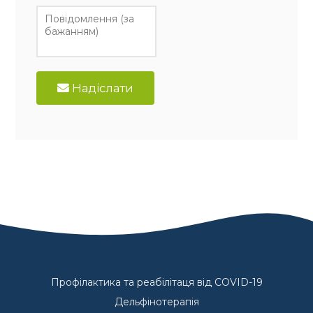
Надіслати
Профілактика та реабілітаця від COVID-19
Дельфінотерапія