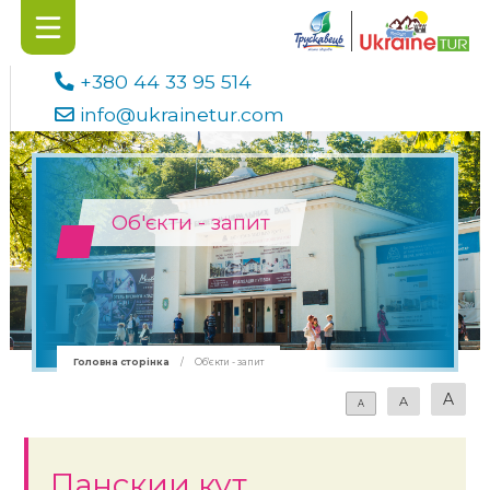
+380 44 33 95 514
info@ukrainetur.com
Об'єкти - запит
Головна сторінка
/
Об'єкти - запит
A
A
A
Панскии кут