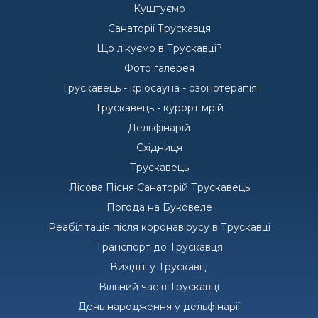
Куштуємо
Санаторії Трускавця
Що лікуємо в Трускавці?
Фото галерея
Трускавець - кріосауна - озонотерапія
Трускавець - курорт мрій
Дельфінарій
Східниця
Трускавець
Лісова Пісня Санаторій Трускавець
Погода на Буковеле
Реабілітація після коронавірусу в Трускавці
Транспорт до Трускавця
Вихідні у Трускавці
Вільний час в Трускавці
День народження у дельфінарії