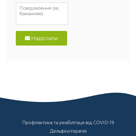
Надіслати
Профілактика та реабілітаця від COVID-19
Дельфінотерапія