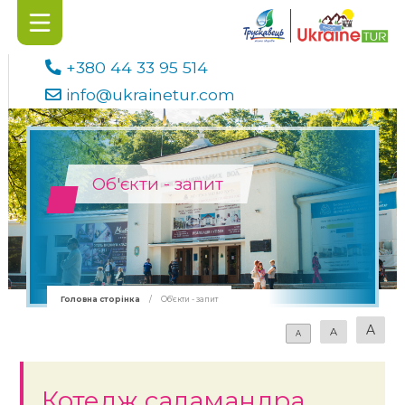
+380 44 33 95 514
info@ukrainetur.com
Об'єкти - запит
Головна сторінка
/
Об'єкти - запит
A
A
A
Котедж саламандра