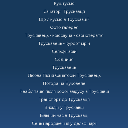
Куштуємо
Санаторії Трускавця
Що лікуємо в Трускавці?
Фото галерея
Трускавець - кріосауна - озонотерапія
Трускавець - курорт мрій
Дельфінарій
Східниця
Трускавець
Лісова Пісня Санаторій Трускавець
Погода на Буковеле
Реабілітація після коронавірусу в Трускавці
Транспорт до Трускавця
Вихідні у Трускавці
Вільний час в Трускавці
День народження у дельфінарії