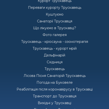
Курорт Трускавець
Переваги курорту Трускавець
Куштуємо
Санаторії Трускавця
Що лікуємо в Трускавці?
Фото галерея
Трускавець - кріосауна - озонотерапія
Трускавець - курорт мрій
Дельфінарій
Східниця
Трускавець
Лісова Пісня Санаторій Трускавець
Погода на Буковеле
Реабілітація після коронавірусу в Трускавці
Транспорт до Трускавця
Вихідні у Трускавці