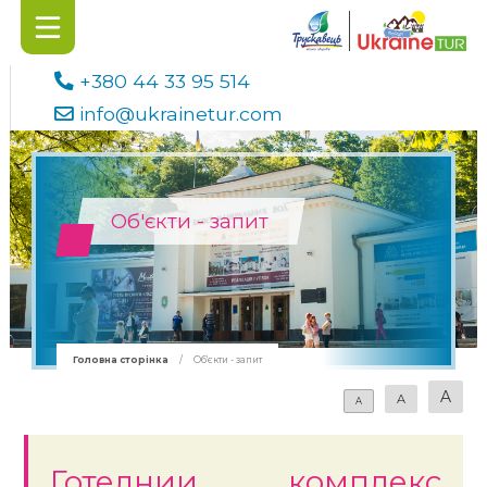
+380 44 33 95 514
info@ukrainetur.com
Об'єкти - запит
Головна сторінка
/
Об'єкти - запит
A
A
A
Готелнии комплекс