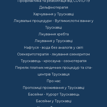
Профілактика та реабілітаця від COVID-19
Дельфінотерапія
Харчування у Трускавці
Лікувальні процедури - Вугликислотні ванни у
Трускавці
Лікування хребта
Лікування у Трускавці
Нафтуся - вода без аналогів у світі
Озекеритотерапія - лікування озекеритом
Трускавець - кріосауна - озонотерапія
Перелік платних медичних процедур та спа-
центрів Трускавця
Про нас
Пропозиції проживання у Трускавці
Басейни - Курорт Трускавець
Басейни у Трускавці