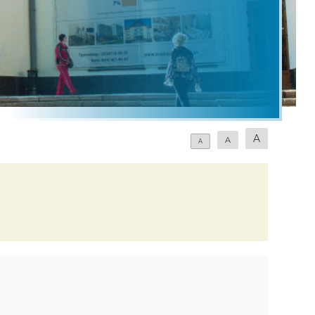
Rope Jump Буковель
Родельбан Speed Fun Буковель
Озеро молодості Буковель
Верхова їзда Буковель
Скеледром Буковель
A
A
A