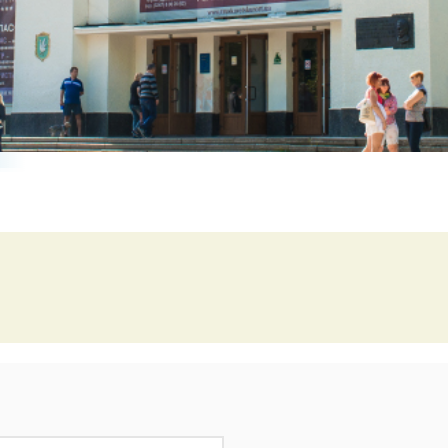
Свята в Буковелі
Вікенд для двох в Буковелі
Наші екскурсії Буковель
Куліг в Буковелі
Літо в Буковелі
Онлайн Камери Буковель