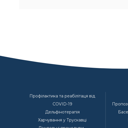
Профілактика та реабілітаця від
COVID-19
Пропози
Дельфінотерапія
Басе
Харчування у Трускавці