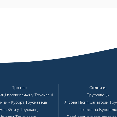
Про нас
Східниця
ції проживання у Трускавці
Трускавець
йни - Курорт Трускавець
Лісова Пісня Санаторій Тр
Басейни у Трускавці
Погода на Буковел