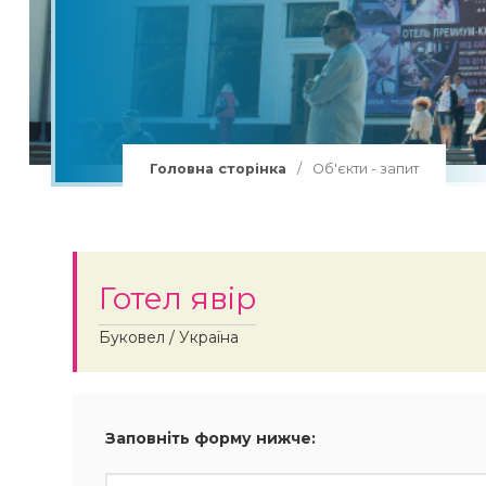
Групи в Буковель
Лижі Буковель
Витяги Буковель
Сноуборд Буковель
Головна сторінка
/
Об'єкти - запит
Лижні траси Буковель
Лижна школа Буковель
Готел явір
Буковел / Україна
Заповніть форму нижче: