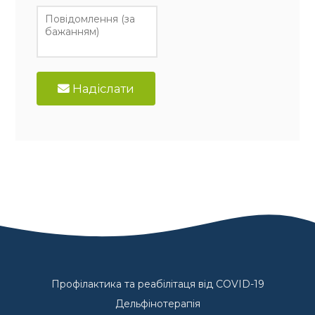
Надіслати
Профілактика та реабілітаця від COVID-19
Дельфінотерапія