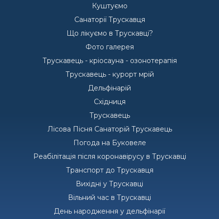
Куштуємо
Санаторії Трускавця
Що лікуємо в Трускавці?
Фото галерея
Трускавець - кріосауна - озонотерапія
Трускавець - курорт мрій
Дельфінарій
Східниця
Трускавець
Лісова Пісня Санаторій Трускавець
Погода на Буковеле
Реабілітація після коронавірусу в Трускавці
Транспорт до Трускавця
Вихідні у Трускавці
Вільний час в Трускавці
День народження у дельфінарії