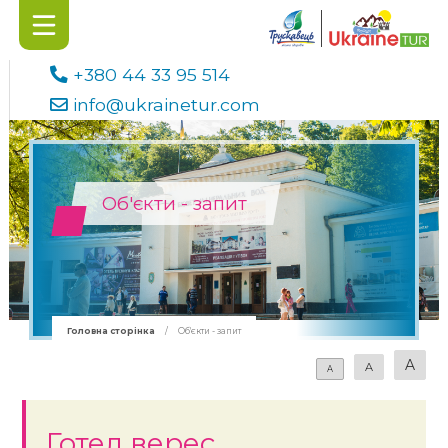
+380 44 33 95 514
info@ukrainetur.com
Об'єкти - запит
Головна сторінка
/
Об'єкти - запит
A
A
A
Готел верес