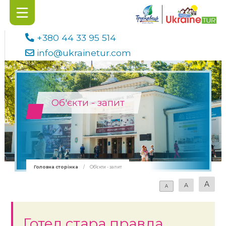
+380 44 33 95 514
info@ukrainetur.com
Об'єкти - запит
Головна сторінка
/
Об'єкти - запит
A
A
A
Готел стара правда