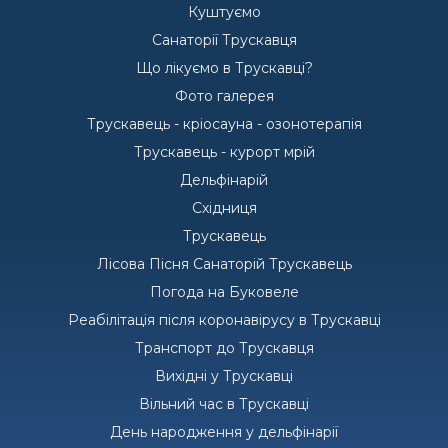
Куштуємо
Санаторії Трускавця
Що лікуємо в Трускавці?
Фото галерея
Трускавець - кріосауна - озонотерапія
Трускавець - курорт мрій
Дельфінарій
Східниця
Трускавець
Лісова Пісня Санаторій Трускавець
Погода на Буковеле
Реабілітація після коронавірусу в Трускавці
Транспорт до Трускавця
Вихідні у Трускавці
Вільний час в Трускавці
День народження у дельфінарії