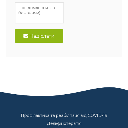
Надіслати
Профілактика та реабілітаця від COVID-19
Дельфінотерапія