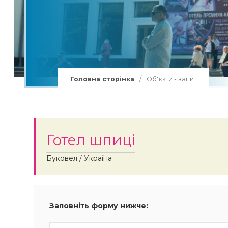
Групи в Буковель
Лижі Буковель
Витяги Буковель
Сноуборд Буковель
Головна сторінка
/
Об'єкти - запит
Лижні траси Буковель
Лижна школа Буковель
Готел шпиці
Буковел / Україна
Заповніть форму нижче: