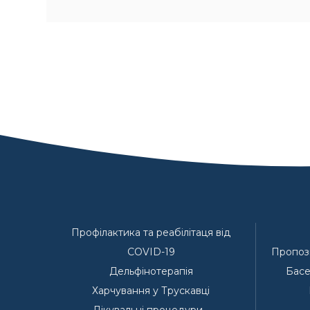
Профілактика та реабілітаця від
COVID-19
Пропози
Дельфінотерапія
Басе
Харчування у Трускавці