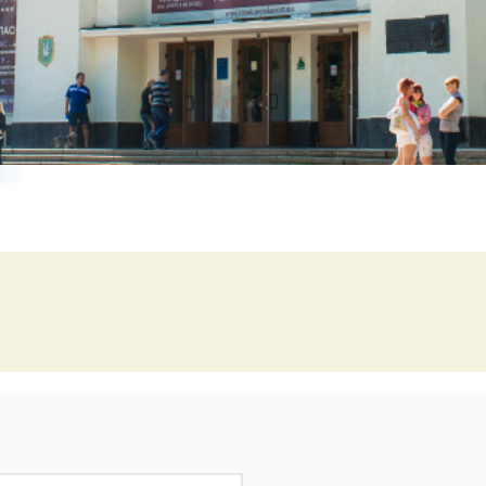
Свята в Буковелі
Вікенд для двох в Буковелі
Наші екскурсії Буковель
Куліг в Буковелі
Літо в Буковелі
Онлайн Камери Буковель