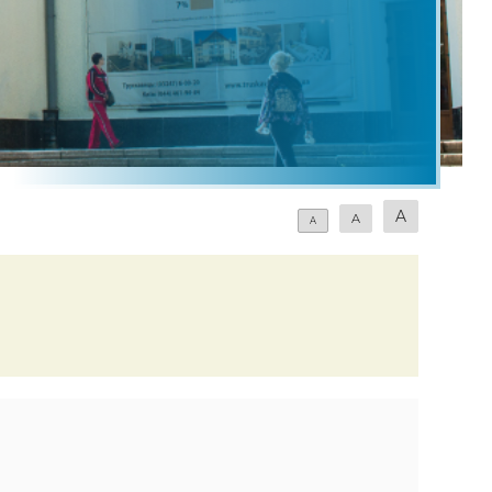
Rope Jump Буковель
Родельбан Speed Fun Буковель
Озеро молодості Буковель
Верхова їзда Буковель
Скеледром Буковель
A
A
A