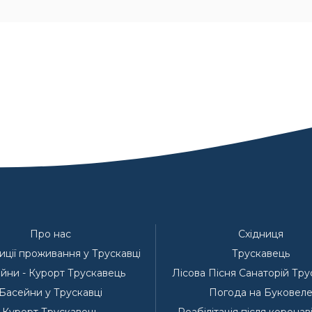
Про нас
Східниця
ції проживання у Трускавці
Трускавець
йни - Курорт Трускавець
Лісова Пісня Санаторій Тр
Басейни у Трускавці
Погода на Буковел