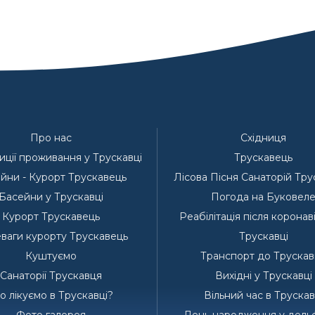
Про нас
Східниця
ції проживання у Трускавці
Трускавець
йни - Курорт Трускавець
Лісова Пісня Санаторій Тр
Басейни у Трускавці
Погода на Буковел
Курорт Трускавець
Реабілітація після коронав
ваги курорту Трускавець
Трускавці
Куштуємо
Транспорт до Трускав
Санаторії Трускавця
Вихідні у Трускавці
 лікуємо в Трускавці?
Вільний час в Трускав