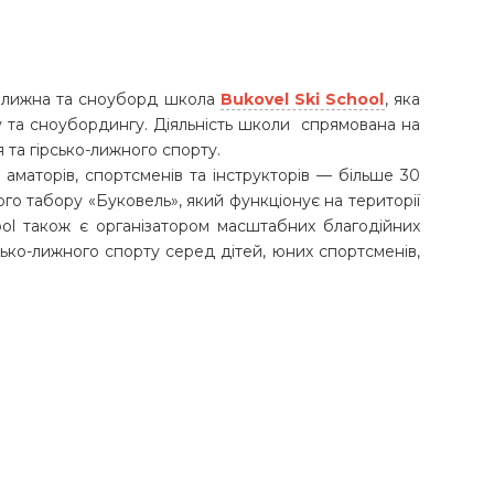
ьколижна та сноуборд школа
Bukovel Ski School
, яка
у та сноубордингу. Діяльність школи спрямована на
 та гірсько-лижного спорту.
аматорів, спортсменів та інструкторів — більше 30
го табору «Буковель», який функціонує на території
hool також є організатором масштабних благодійних
рсько-лижного спорту серед дітей, юних спортсменів,