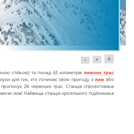
Rope Jump Буковель
Родельбан Speed Fun Буковель
Озеро молодості Буковель
Верхова їзда Буковель
Скеледром Буковель
A
A
A
бною стійкою) та понад 63 кілометрів
лижних трас
 луки для тих, хто починає свою пригоду з
лиж
або
" пропонує 28 червоних трас. Станція спроектована
маючи лиж! Найвища станція крісельного підйомника