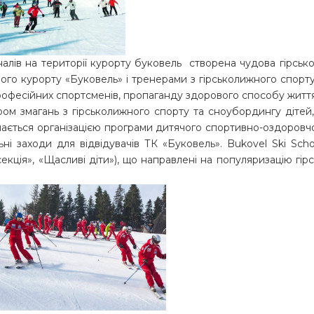
оналів на території курорту буковель створена чудова гірс
ого курорту «Буковель» і тренерами з гірськолижного спорт
професійних спортсменів, пропаганду здорового способу життя
ом змагань з гірськолижного спорту та сноубордингу дітей, 
ймається організацією програми дитячого спортивно-оздоровчо
ьні заходи для відвідувачів ТК «Буковель». Bukovel Ski Sc
секція», «Щасливі діти»), що направлені на популяризацію гі