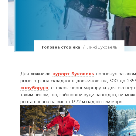
Групи в Буковель
Лижі Буковель
Витяги Буковель
Сноуборд Буковель
Головна сторінка
/
Лижі Буковель
Лижні траси Буковель
Лижна школа Буковель
Для лижників
курорт Буковель
пропонує загалом 
різного рівня складності довжиною від 300 до 235
сноубордів
, є також чорні маршрути для експерт
таким чином, що, зайшовши куди завгодно, ви може
розташована на висоті 1372 м над рівнем моря.