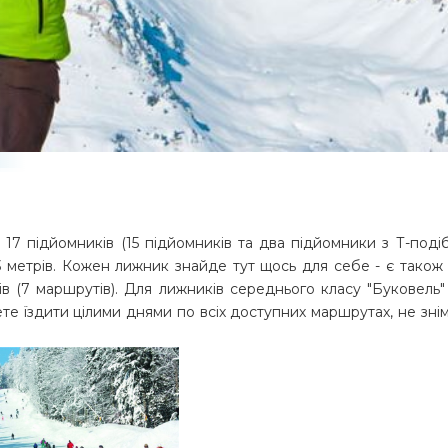
Свята в Буковелі
Вікенд для двох в Буковелі
Наші екскурсії Буковель
Куліг в Буковелі
Літо в Буковелі
Онлайн Камери Буковель
17 підйомників (15 підйомників та два підйомники з Т-поді
3 метрів. Кожен лижник знайде тут щось для себе - є також
ів (7 маршрутів). Для лижників середнього класу "Буковель
те їздити цілими днями по всіх доступних маршрутах, не зні