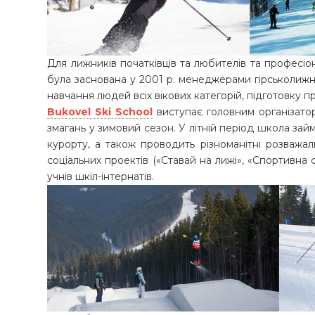
Для лижників початківців та любителів та професі
була заснована у 2001 р. менеджерами гірськолижн
навчання людей всіх вікових категорій, підготовку 
Bukovel Ski School
виступає головним організатор
змагань у зимовий сезон. У літній період школа за
курорту, а також проводить різноманітні розважал
соціальних проектів («Ставай на лижі», «Спортивна 
учнів шкіл-інтернатів.