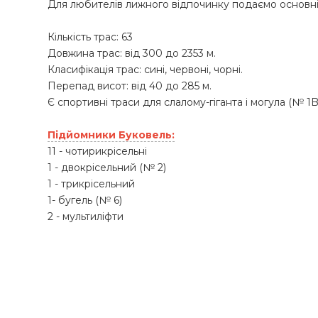
Для любителів лижного відпочинку подаємо основн
Кількість трас: 63
Довжина трас: від 300 до 2353 м.
Класифікація трас: сині, червоні, чорні.
Перепад висот: від 40 до 285 м.
Є спортивні траси для слалому-гіганта і могула (№ 1B
Підйомники Буковель:
11 - чотирикрісельні
1 - двокрісельний (№ 2)
1 - трикрісельний
1- бугель (№ 6)
2 - мультиліфти