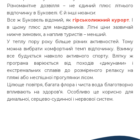
Різноманітне дозвілля – не єдиний плюс літнього
відпочинку в Буковелі. Є й інші нюанси:
Все ж Буковель відомий, як
гірськолижний курорт
. І
в цьому плюс для мандрівників. Літні ціни зазвичай
нижче зимових, а наплив туристів – менший.
У теплу пору року більше різних активностей. Тому
можна вибрати комфортний темп відпочинку. Взимку
все будується навколо активного спорту. Влітку ж
програма варіюється від походів «дикунами» і
екстремальних сплавів до розміреного релаксу на
пляжі або неспішної прогулянки лісом.
Цілюще повітря, багата флора і чиста вода благотворно
впливають на здоров’я. Особливо це корисно для
дихальної, серцево-судинної і нервової систем.