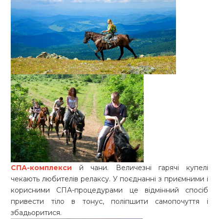
СПА-комплекси
й чани. Величезні гарячі купелі
чекають любителів релаксу. У поєднанні з приємними і
корисними СПА-процедурами це відмінний спосіб
привести тіло в тонус, поліпшити самопочуття і
збадьоритися.