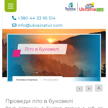
+380 44 33 95 514
info@ukrainetur.com
Літо в Буковелі
Головна сторінка
/
Літо в Буковелі
A
A
A
Проведи літо в буковелі