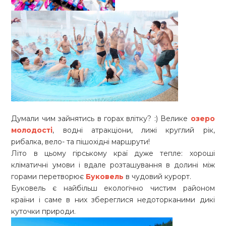
Думали чим зайнятись в горах влітку? :) Велике
озеро
молодості
, водні атракціони, лижі круглий рік,
рибалка, вело- та пішохідні маршрути!
Літо в цьому гірському краї дуже тепле: хороші
кліматичні умови і вдале розташування в долині між
горами перетворює
Буковель
в чудовий курорт.
Буковель є найбільш екологічно чистим районом
країни і саме в них збереглися недоторканими дикі
куточки природи.