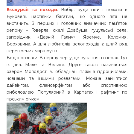
Екскурсії та походи
. Вибір, куди піти і поїхати в
Буковелі, настільки багатий, що одного літа не
вистачить. З перших і головних визначних пам’яток
регіону – Говерла, скелі Довбуша, гуцульські села,
заповідник «Давній Галич», Яремче, Коломия,
Верховина. А для любителів велопоходів є цілий ряд
перевірених маршрутів.
Водні розваги. В першу чергу, це купання в озерах. Тут
їх два: Мале та Велике. Друге також називається
озером Молодості. Є обладнані пляжі з гідроциклами,
човнами та іншими розвагами. Можна зайнятися
дайвінгом, флайсерфінгом або спортивною
риболовлею Популярний в Карпатах і рафтинг по
гірським річкам.