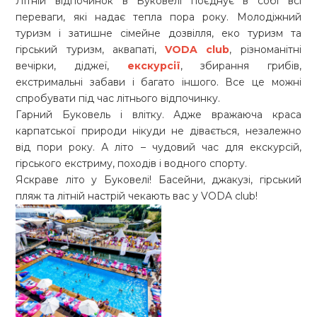
Літній відпочинок в Буковелі поєднує в собі всі
переваги, які надає тепла пора року. Молодіжний
туризм і затишне сімейне дозвілля, еко туризм та
гірський туризм, аквапаті,
VODA club
, різноманітні
вечірки, діджеї,
екскурсії
, збирання грибів,
екстримальні забави і багато іншого. Все це можні
спробувати під час літнього відпочинку.
Гарний Буковель і влітку. Адже вражаюча краса
карпатської природи нікуди не дівається, незалежно
від пори року. А літо – чудовий час для екскурсій,
гірського екстриму, походів і водного спорту.
Яскраве літо у Буковелі! Басейни, джакузі, гірський
пляж та літній настрій чекають вас у VODA club!