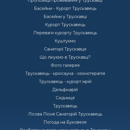
Пропозиції проживання у Трускавці
Басейни - Курорт Трускавець
Басейни у Трускавці
Курорт Трускавець
Переваги курорту Трускавець
Куштуємо
Санаторії Трускавця
Що лікуємо в Трускавці?
Фото галерея
Трускавець - кріосауна - озонотерапія
Трускавець - курорт мрій
Дельфінарій
Східниця
Трускавець
Лісова Пісня Санаторій Трускавець
Погода на Буковеле