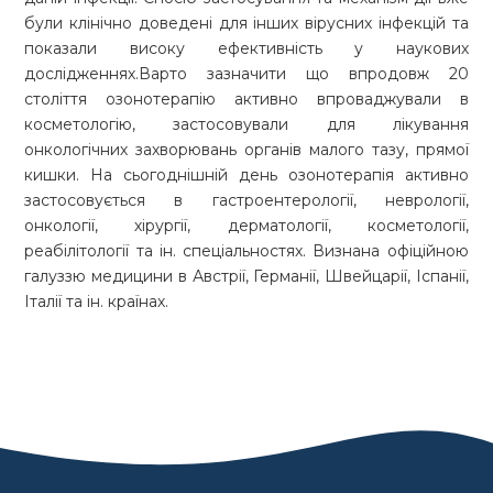
були клінічно доведені для інших вірусних інфекцій та
показали високу ефективність у наукових
дослідженнях.Варто зазначити що впродовж 20
століття озонотерапію активно впроваджували в
косметологію, застосовували для лікування
онкологічних захворювань органів малого тазу, прямої
кишки. На сьогоднішній день озонотерапія активно
застосовується в гастроентерології, неврології,
онкології, хірургії, дерматології, косметології,
реабілітології та ін. спеціальностях. Визнана офіційною
галуззю медицини в Австрії, Германії, Швейцарії, Іспанії,
Італії та ін. країнах.