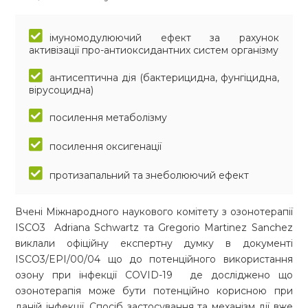
імуномодулюючий ефект за рахунок
активізації про-антиоксидантних систем організму
антисептична дія (бактерицидна, фунгіцидна,
вірусоцидна)
посилення метаболізму
посилення оксигенації
протизапальний та знеболюючий ефект
Вчені Міжнародного наукового комітету з озонотерапії
ISCO3 Adriana Schwartz та Gregorio Martinez Sanchez
виклали офіційну експертну думку в документі
ISCO3/EPI/00/04 що до потенційного використання
озону при інфекції COVID-19 де досліджено що
озонотерапія може бути потенційно корисною при
даній інфекції. Спосіб застосування та механізм дії вже