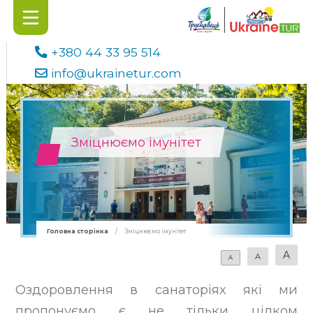
+380 44 33 95 514
info@ukrainetur.com
Зміцнюємо імунітет
Головна сторінка
/
Зміцнюємо імунітет
A
A
A
Оздоровлення в санаторіях які ми
пропонуємо є не тільки цілком